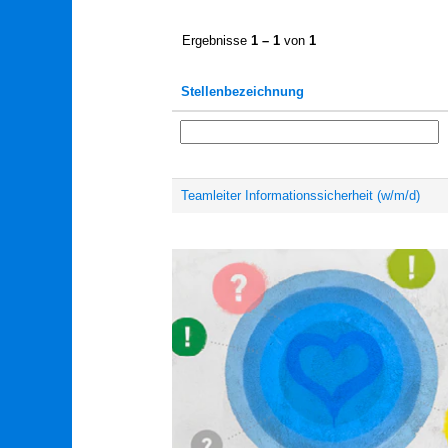
Ergebnisse
1 – 1
von
1
Stellenbezeichnung
Teamleiter Informationssicherheit (w/m/d)