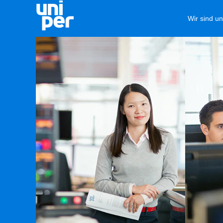
Wir sind u
Software
&
Digital
(de_DE)