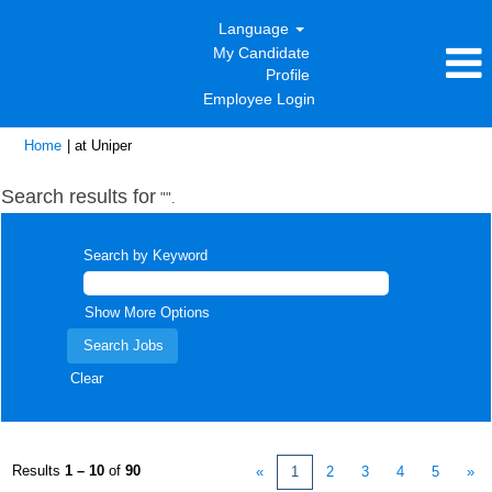
Language
My Candidate
Profile
Employee Login
(current
Home
|
at Uniper
page)
Search results for
"".
Search by Keyword
Show More Options
Clear
Results
1 – 10
of
90
«
1
2
3
4
5
»