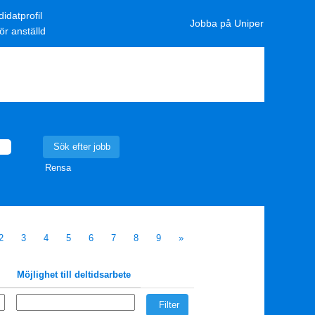
idatprofil
Jobba på Uniper
ör anställd
Rensa
2
3
4
5
6
7
8
9
»
Möjlighet till deltidsarbete