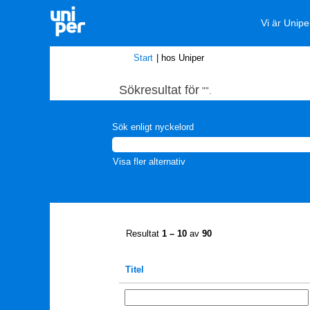
Vi är Unipe
(aktuell
Start
|
hos Uniper
sida)
Sökresultat för
"".
Sök enligt nyckelord
Visa fler alternativ
Resultat
1 – 10
av
90
Titel