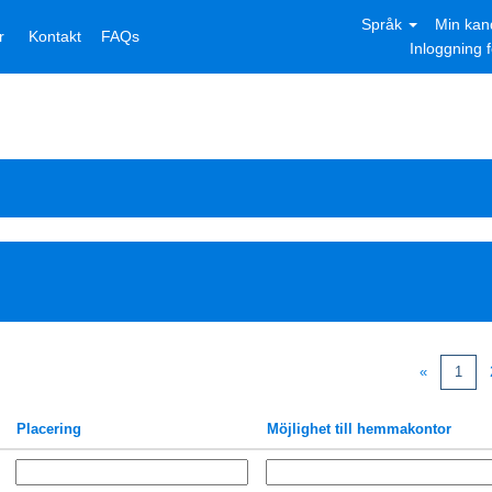
Språk
Min kand
r
Kontakt
FAQs
Inloggning f
«
1
Placering
Möjlighet till hemmakontor