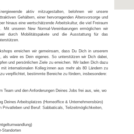
nergiewende aktiv mitzugestalten, belohnen wir unsere
ttraktiven Gehältern, einer hervorragenden Altersvorsorge und
er hinaus eine wertschätzende Arbeitskultur, die viel Freiraum
et. Mit unseren New Normal-Vereinbarungen ermöglichen wir
 wir durch Mobilitätspakete und die Ausstattung für das
terstützen.
kshops erreichen wir gemeinsam, dass Du Dich in unserem
, als wäre es Dein eigenes. So unterstützen wir Dich dabei,
pfen und persönlichen Ziele zu erreichen. Wir laden Dich dazu
 mit internationalen Kolleg:innen aus mehr als 80 Ländern zu
azu verpflichtet, bestimmte Bereiche zu fördern, insbesondere:
m Team und den Anforderungen Deines Jobs frei aus, wie, wo
g Deines Arbeitsplatzes (Homeoffice & Unternehmensbüro)
n Privatleben und Beruf: Sabbaticals, Teilzeitmöglichkeiten,
Entgeltumwandlung)
r-Standorten