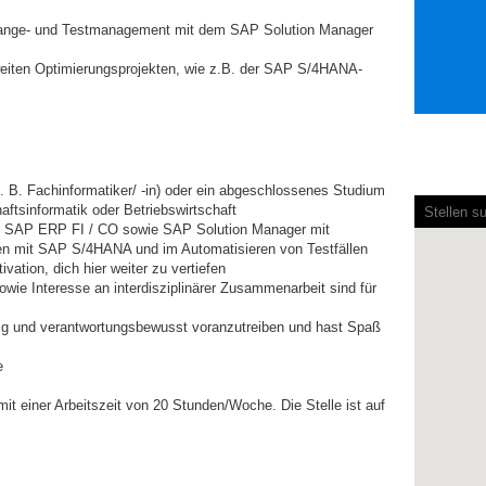
ange- und Testmanagement mit dem SAP Solution Manager
weiten Optimierungsprojekten, wie z.B. der SAP S/4HANA-
. B. Fachinformatiker/ -in) oder ein abgeschlossenes Studium
Bildschi
haftsinformatik oder Betriebswirtschaft
können
ch SAP ERP FI / CO sowie SAP Solution Manager mit
die
en mit SAP S/4HANA und im Automatisieren von Testfällen
folgende
vation, dich hier weiter zu vertiefen
durchsuc
ie Interesse an interdisziplinärer Zusammenarbeit sind für
Karte
nicht
dig und verantwortungsbewusst voranzutreiben und hast Spaß
lesen.
se
 mit einer Arbeitszeit von 20 Stunden/Woche. Die Stelle ist auf