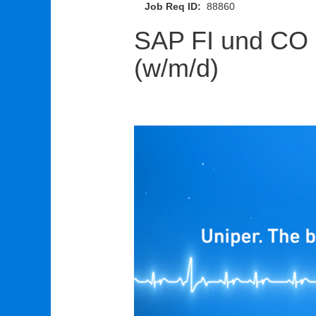
Job Req ID:
88860
SAP FI und CO E
(w/m/d)