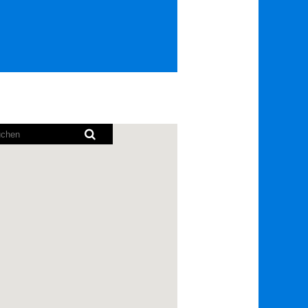
rmausleseprogramme
hbare