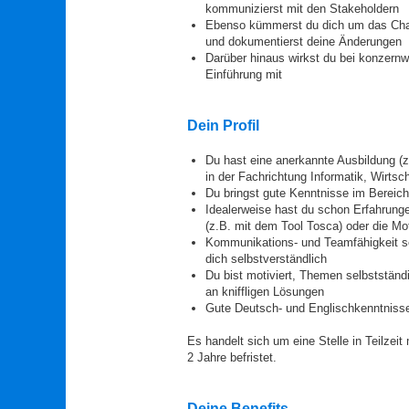
kommunizierst mit den Stakeholdern
Ebenso kümmerst du dich um das Ch
und dokumentierst deine Änderungen
Darüber hinaus wirkst du bei konzern
Einführung mit
Dein Profil
Du hast eine anerkannte Ausbildung (z
in der Fachrichtung Informatik, Wirtsc
Du bringst gute Kenntnisse im Berei
Idealerweise hast du schon Erfahrung
(z.B. mit dem Tool Tosca) oder die Moti
Kommunikations- und Teamfähigkeit sow
dich selbstverständlich
Du bist motiviert, Themen selbststän
an kniffligen Lösungen
Gute Deutsch- und Englischkenntnis
Es handelt sich um eine Stelle in Teilzeit
2 Jahre befristet.
Deine Benefits