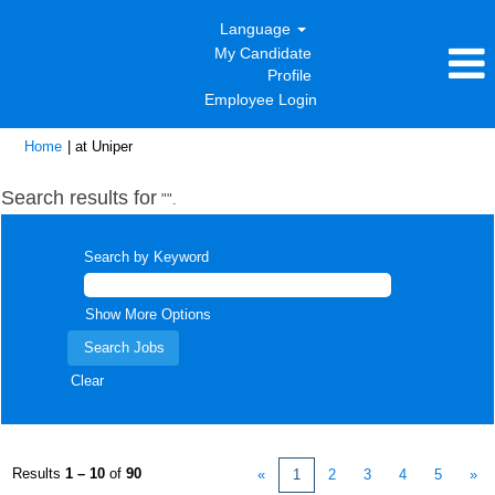
Language
My Candidate
Profile
Employee Login
(current
Home
|
at Uniper
page)
Search results for
"".
Search by Keyword
Show More Options
Clear
Results
1 – 10
of
90
«
1
2
3
4
5
»