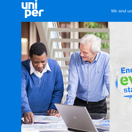
Wir sind u
Sales
&
Trading
(de_DE)