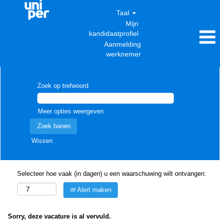
Taal
Mijn
kandidaatprofiel
Aanmelding
werknemer
Zoek op trefwoord
Meer opties weergeven
Wissen
Selecteer hoe vaak (in dagen) u een waarschuwing wilt ontvangen:
Alert maken
Sorry, deze vacature is al vervuld.