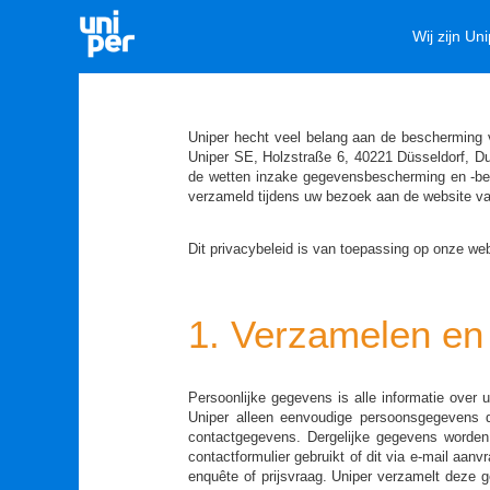
Wij zijn Un
Uniper hecht veel belang aan de bescherming
Uniper SE, Holzstraße 6, 40221 Düsseldorf, D
de wetten inzake gegevensbescherming en -bevei
verzameld tijdens uw bezoek aan de website va
Dit privacybeleid is van toepassing op onze we
1. Verzamelen en
Persoonlijke gegevens is alle informatie over
Uniper alleen eenvoudige persoonsgegevens di
contactgegevens. Dergelijke gegevens worden a
contactformulier gebruikt of dit via e-mail aanv
enquête of prijsvraag. Uniper verzamelt deze g