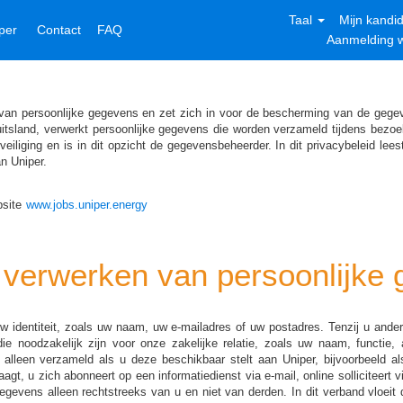
Taal
Mijn kandid
iper
Contact
FAQ
Aanmelding 
 van persoonlijke gegevens en zet zich in voor de bescherming van de geg
uitsland, verwerkt persoonlijke gegevens die worden verzameld tijdens bez
liging en is in dit opzicht de gegevensbeheerder. In dit privacybeleid lee
n Uniper.
bsite
www.jobs.uniper.energy
 verwerken van persoonlijke
 uw identiteit, zoals uw naam, uw e-mailadres of uw postadres. Tenzij u an
e noodzakelijk zijn voor onze zakelijke relatie, zoals uw naam, functie,
lleen verzameld als u deze beschikbaar stelt aan Uniper, bijvoorbeeld als
raagt, u zich abonneert op een informatiedienst via e-mail, online solliciteert 
egevens alleen rechtstreeks van u en niet van derden. In dit verband vloeit 