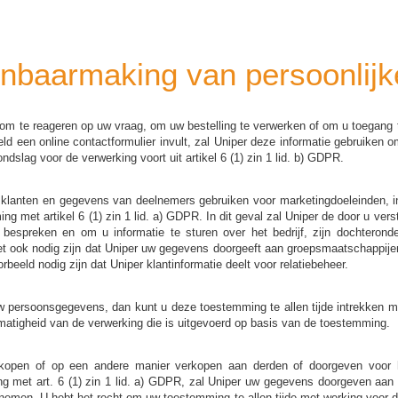
enbaarmaking van persoonlij
om te reageren op uw vraag, om uw bestelling te verwerken of om u toegang t
eeld een online contactformulier invult, zal Uniper deze informatie gebruiken
ondslag voor de verwerking voort uit artikel 6 (1) zin 1 lid. b) GDPR.
klanten en gegevens van deelnemers gebruiken voor marketingdoeleinden, indi
met artikel 6 (1) zin 1 lid. a) GDPR. In dit geval zal Uniper de door u vers
bespreken en om u informatie te sturen over het bedrijf, zijn dochterond
t ook nodig zijn dat Uniper uw gegevens doorgeeft aan groepsmaatschappijen
eeld nodig zijn dat Uniper klantinformatie deelt voor relatiebeheer.
 persoonsgegevens, dan kunt u deze toestemming te allen tijde intrekken m
matigheid van de verwerking die is uitgevoerd op basis van de toestemming.
erkopen of op een andere manier verkopen aan derden of doorgeven voor 
ng met art. 6 (1) zin 1 lid. a) GDPR, zal Uniper uw gegevens doorgeven aan
nemen. U hebt het recht om uw toestemming te allen tijde met werking voor de