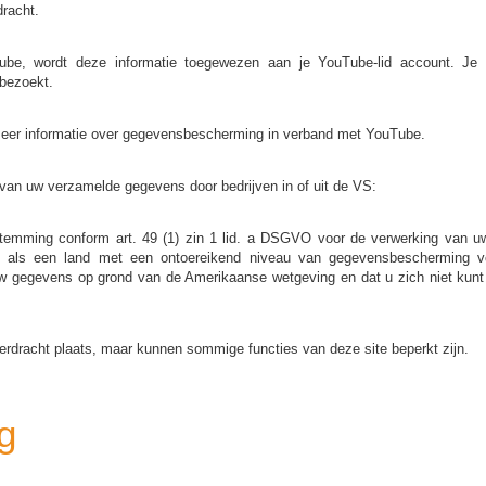
dracht.
uTube, wordt deze informatie toegewezen aan je YouTube-lid account. Je 
bezoekt.
meer informatie over gegevensbescherming in verband met YouTube.
van uw verzamelde gegevens door bedrijven in of uit de VS:
estemming conform art. 49 (1) zin 1 lid. a DSGVO voor de verwerking van uw
 als een land met een ontoereikend niveau van gegevensbescherming vo
uw gegevens op grond van de Amerikaanse wetgeving en dat u zich niet ku
erdracht plaats, maar kunnen sommige functies van deze site beperkt zijn.
g