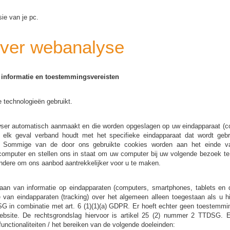
ie van je pc.
over webanalyse
 informatie en toestemmingsvereisten
e technologieën gebruikt.
wser automatisch aanmaakt en die worden opgeslagen op uw eindapparaat (comp
 elk geval verband houdt met het specifieke eindapparaat dat wordt gebrui
eit. Sommige van de door ons gebruikte cookies worden aan het einde 
 computer en stellen ons in staat om uw computer bij uw volgende bezoek 
ndere om ons aanbod aantrekkelijker voor u te maken.
laan van informatie op eindapparaten (computers, smartphones, tablets en d
e van eindapparaten (tracking) over het algemeen alleen toegestaan als u 
DSG in combinatie met art. 6 (1)(1)(a) GDPR. Er hoeft echter geen toestemm
ebsite. De rechtsgrondslag hiervoor is artikel 25 (2) nummer 2 TTDSG.
unctionaliteiten / het bereiken van de volgende doeleinden: