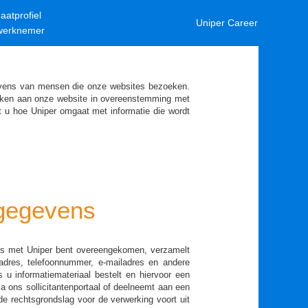
aatprofiel
Uniper Career
werknemer
evens van mensen die onze websites bezoeken.
oeken aan onze website in overeenstemming met
st u hoe Uniper omgaat met informatie die wordt
 gegevens
ders met Uniper bent overeengekomen, verzamelt
 adres, telefoonnummer, e-mailadres en andere
 u informatiemateriaal bestelt en hiervoor een
via ons sollicitantenportaal of deelneemt aan een
de rechtsgrondslag voor de verwerking voort uit