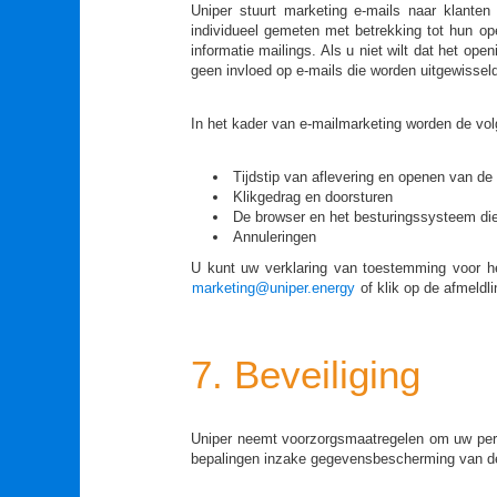
Uniper stuurt marketing e-mails naar klante
individueel gemeten met betrekking tot hun op
informatie mailings. Als u niet wilt dat het op
geen invloed op e-mails die worden uitgewisseld
In het kader van e-mailmarketing worden de v
Tijdstip van aflevering en openen van de
Klikgedrag en doorsturen
De browser en het besturingssysteem die
Annuleringen
U kunt uw verklaring van toestemming voor he
marketing@uniper.energy
of klik op de afmeldl
7. Beveiliging
Uniper neemt voorzorgsmaatregelen om uw perso
bepalingen inzake gegevensbescherming van de