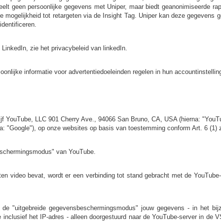
eelt geen persoonlijke gegevens met Uniper, maar biedt geanonimiseerde ra
e mogelijkheid tot retargeten via de Insight Tag. Uniper kan deze gegevens 
dentificeren.
LinkedIn, zie het privacybeleid van linkedIn.
onlijke informatie voor advertentiedoeleinden regelen in hun accountinstellin
rijf YouTube, LLC 901 Cherry Ave., 94066 San Bruno, CA, USA (hierna: "YouTu
: "Google"), op onze websites op basis van toestemming conform Art. 6 (1) 
beschermingsmodus" van YouTube.
ten video bevat, wordt er een verbinding tot stand gebracht met de YouTub
 de "uitgebreide gegevensbeschermingsmodus" jouw gegevens - in het bijzo
e inclusief het IP-adres - alleen doorgestuurd naar de YouTube-server in de V