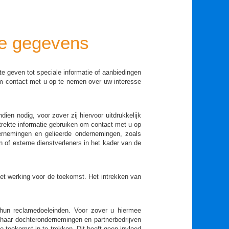
ke gegevens
e geven tot speciale informatie of aanbiedingen
 om contact met u op te nemen over uw interesse
en nodig, voor zover zij hiervoor uitdrukkelijk
trekte informatie gebruiken om contact met u op
ernemingen en gelieerde ondernemingen, zoals
 of externe dienstverleners in het kader van de
et werking voor de toekomst. Het intrekken van
hun reclamedoeleinden. Voor zover u hiermee
 haar dochterondernemingen en partnerbedrijven
 toekomst in te trekken. Dit heeft geen invloed