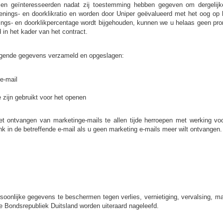
n en geïnteresseerden nadat zij toestemming hebben gegeven om dergelij
enings- en doorklikratio en worden door Uniper geëvalueerd met het oog op
enings- en doorklikpercentage wordt bijgehouden, kunnen we u helaas geen prom
 in het kader van het contract.
olgende gegevens verzameld en opgeslagen:
 e-mail
 zijn gebruikt voor het openen
t ontvangen van marketinge-mails te allen tijde herroepen met werking vo
ink in de betreffende e-mail als u geen marketing e-mails meer wilt ontvangen.
onlijke gegevens te beschermen tegen verlies, vernietiging, vervalsing, ma
 Bondsrepubliek Duitsland worden uiteraard nageleefd.