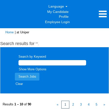
Language
My Candidate
Profile
Employee Login
(current
Home
|
at Uniper
page)
Search results for
"".
Search by Keyword
Show More Options
Clear
Results
1 – 10
of
90
«
1
2
3
4
5
»