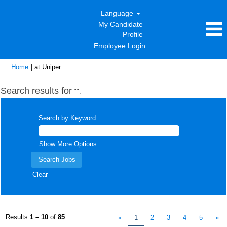
Language
My Candidate
Profile
Employee Login
(current
Home
|
at Uniper
page)
Search results for
"".
Search by Keyword
Show More Options
Clear
Results
1 – 10
of
85
«
1
2
3
4
5
»