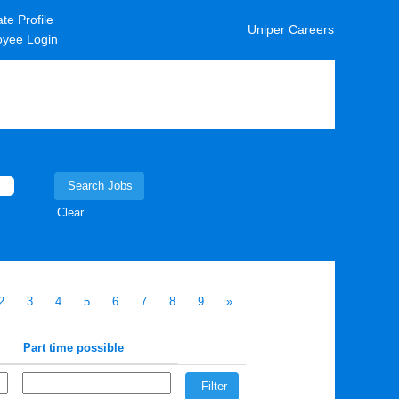
te Profile
Uniper Careers
yee Login
Clear
2
3
4
5
6
7
8
9
»
Part time possible