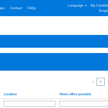
Language
My Candida
per
Contact
FAQs
Emplo
«
1
Location
Home office possible