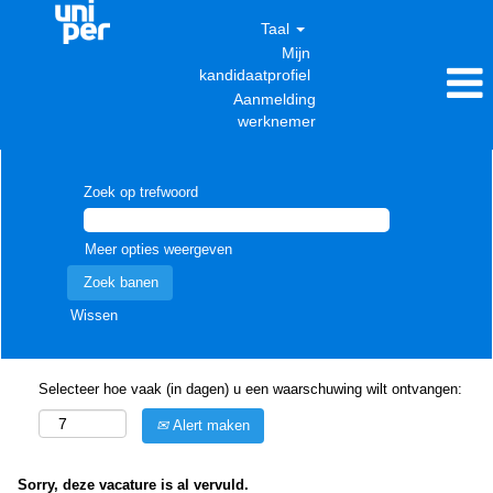
Taal
Mijn
kandidaatprofiel
Aanmelding
werknemer
Zoek op trefwoord
Meer opties weergeven
Wissen
Selecteer hoe vaak (in dagen) u een waarschuwing wilt ontvangen:
Alert maken
Sorry, deze vacature is al vervuld.