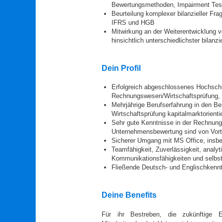
Bewertungsmethoden, Impairment Tes
Beurteilung komplexer bilanzieller Fr
IFRS und HGB
Mitwirkung an der Weiterentwicklung 
hinsichtlich unterschiedlichster bilanz
Dein Profil
Erfolgreich abgeschlossenes Hochsch
Rechnungswesen/Wirtschaftsprüfung, 
Mehrjährige Berufserfahrung in den B
Wirtschaftsprüfung kapitalmarktorient
Sehr gute Kenntnisse in der Rechnun
Unternehmensbewertung sind von Vort
Sicherer Umgang mit MS Office, insb
Teamfähigkeit, Zuverlässigkeit, anal
Kommunikationsfähigkeiten und selbs
Fließende Deutsch- und Englischkenntn
Deine Benefits
Für ihr Bestreben, die zukünftige E