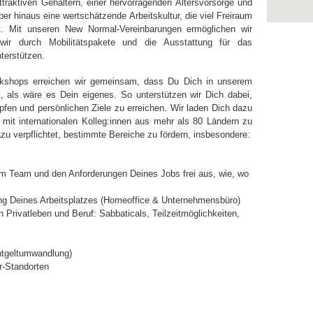
ttraktiven Gehältern, einer hervorragenden Altersvorsorge und
er hinaus eine wertschätzende Arbeitskultur, die viel Freiraum
et. Mit unseren New Normal-Vereinbarungen ermöglichen wir
 wir durch Mobilitätspakete und die Ausstattung für das
terstützen.
kshops erreichen wir gemeinsam, dass Du Dich in unserem
, als wäre es Dein eigenes. So unterstützen wir Dich dabei,
pfen und persönlichen Ziele zu erreichen. Wir laden Dich dazu
 mit internationalen Kolleg:innen aus mehr als 80 Ländern zu
azu verpflichtet, bestimmte Bereiche zu fördern, insbesondere:
m Team und den Anforderungen Deines Jobs frei aus, wie, wo
g Deines Arbeitsplatzes (Homeoffice & Unternehmensbüro)
n Privatleben und Beruf: Sabbaticals, Teilzeitmöglichkeiten,
ntgeltumwandlung)
r-Standorten