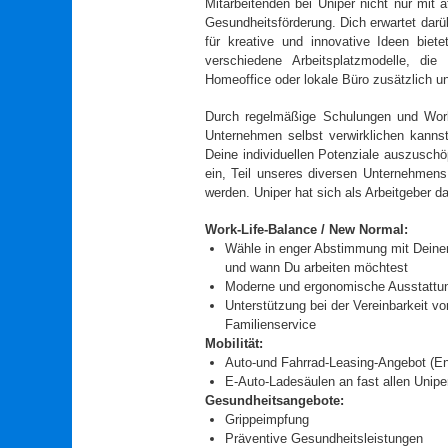
Mitarbeitenden bei Uniper nicht nur mit a
Gesundheitsförderung. Dich erwartet darüb
für kreative und innovative Ideen biet
verschiedene Arbeitsplatzmodelle, die
Homeoffice oder lokale Büro zusätzlich un
Durch regelmäßige Schulungen und Wor
Unternehmen selbst verwirklichen kannst
Deine individuellen Potenziale auszuschö
ein, Teil unseres diversen Unternehmens
werden. Uniper hat sich als Arbeitgeber d
Work-Life-Balance / New Normal:
Wähle in enger Abstimmung mit Deine
und wann Du arbeiten möchtest
Moderne und ergonomische Ausstattun
Unterstützung bei der Vereinbarkeit vo
Familienservice
Mobilität:
Auto-und Fahrrad-Leasing-Angebot (E
E-Auto-Ladesäulen an fast allen Unipe
Gesundheitsangebote:
Grippeimpfung
Präventive Gesundheitsleistungen