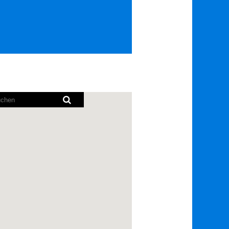
rmausleseprogramme
hbare