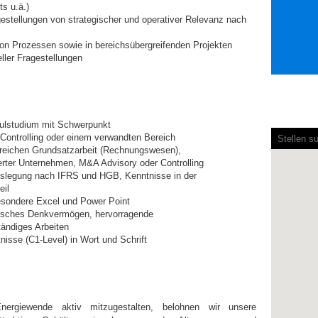
ts u.ä.)
agestellungen von strategischer und operativer Relevanz nach
von Prozessen sowie in bereichsübergreifenden Projekten
ieller Fragestellungen
ulstudium mit Schwerpunkt
Bildschi
Controlling oder einem verwandten Bereich
können
ereichen Grundsatzarbeit (Rechnungswesen),
die
ierter Unternehmen, M&A Advisory oder Controlling
folgende
gslegung nach IFRS und HGB, Kenntnisse in der
durchsuc
eil
Karte
esondere Excel und Power Point
nicht
ytisches Denkvermögen, hervorragende
lesen.
tändiges Arbeiten
isse (C1-Level) in Wort und Schrift
nergiewende aktiv mitzugestalten, belohnen wir unsere