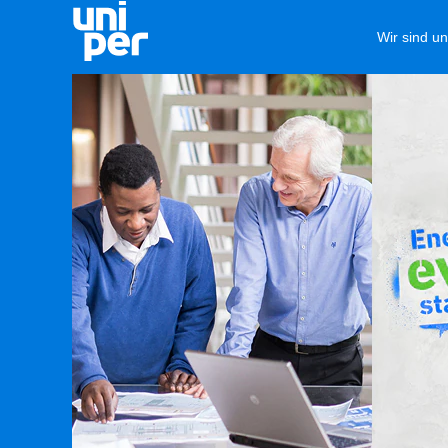
Wir sind u
Sales
&
Trading
(de_DE)